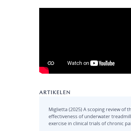
ARTIKELEN
Miglietta (2025) A scoping review of t
effectiveness of underwater treadmil
exercise in clinical trials of chronic pa