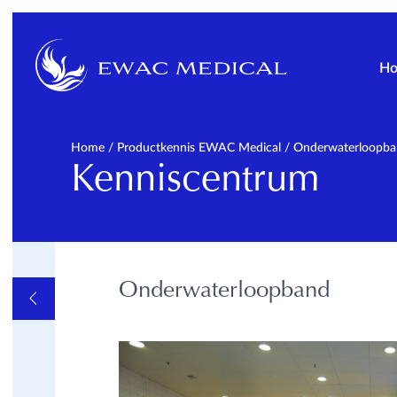
H
Home
/
Productkennis EWAC Medical
/
Onderwaterloopb
Kenniscentrum
Onderwaterloopband
OVERVIEW
ALGEMEEN
INFORMATIEVE VIDEOS
EN LINKS
METHODES
PATHOLOGIE
OPLEIDINGEN
PRODUCTKENNIS EWAC