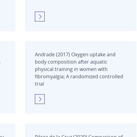
Andrade (2017) Oxygen uptake and
s
body composition after aquatic
physical training in women with
fibromyalgia; A randomized controlled
trial
py
Pérez-de la Cruz (2020) Comparison of