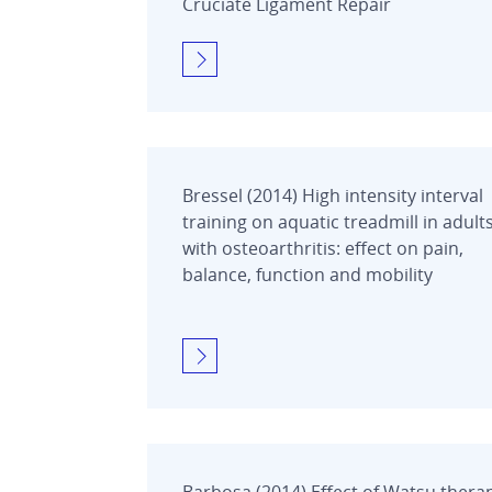
Cruciate Ligament Repair
Bressel (2014) High intensity interval
training on aquatic treadmill in adult
with osteoarthritis: effect on pain,
balance, function and mobility
Barbosa (2014) Effect of Watsu thera