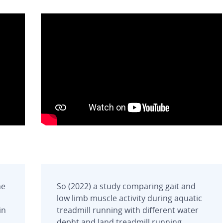
he
So (2022) a study comparing gait and
l
low limb muscle activity during aquatic
in
treadmill running with different water
depht and land treadmill running