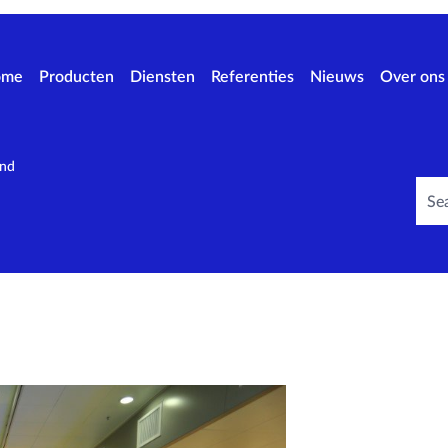
ome
Producten
Diensten
Referenties
Nieuws
Over ons
and