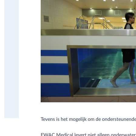
MEDICAL
Beweegbare zwembadvloer
Brandwondenbad
Drop-in
Onderwaterloopband
Modulair Bad
Obstakelparcours
Onderwaterfiets
Onderwaterloopband
Pooltrack Curve
Product Videos
Technische aspecten
Vlinderbad
Zwembadaccessoires
Tevens is het mogelijk om de ondersteunende
EWAC Medical levert niet alleen onderwaterl