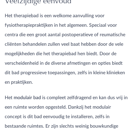
Veelzijdige eenvoud
OPLEIDINGEN
PRODUCTKENNIS
EWAC MEDICAL
Het therapiebad is een welkome aanvulling voor
Beweegbare
zwembadvloer
fysiotherapiepraktijken in het algemeen. Speciaal voor
Brandwondenbad
centra die een groot aantal postoperatieve of reumatische
Drop-in
Onderwaterloopband
cliënten behandelen zullen veel baat hebben door de vele
Modulair Bad
mogelijkheden die het therapiebad hen biedt. Door de
Obstakelparcours
Onderwaterfiets
verscheidenheid in de diverse afmetingen en opties biedt
Onderwaterloopband
dit bad progressieve toepassingen, zelfs in kleine klinieken
Pooltrack Curve
en praktijken.
Product Videos
Technische aspecten
Het
modulair bad
is compleet zelfdragend en kan dus vrij in
Vlinderbad
Zwembadaccessoires
een ruimte worden opgesteld. Dankzij het modulair
concept is dit bad eenvoudig te installeren, zelfs in
bestaande ruimtes. Er zijn slechts weinig bouwkundige