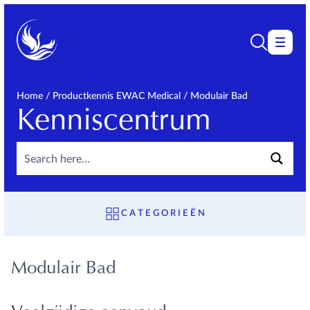
Home
/
Productkennis EWAC Medical
/
Modulair Bad
Kenniscentrum
CATEGORIEËN
OVERVIEW
ALGEMEEN
Modulair Bad
INFORMATIEVE
VIDEOS EN LINKS
METHODES
PATHOLOGIE