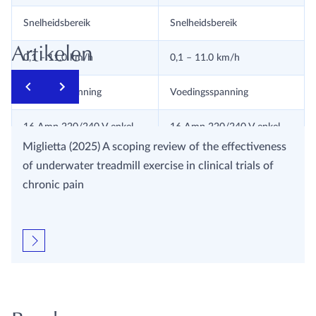
Snelheidsbereik
Snelheidsbereik
Artikelen
0,1 – 11.0 km/h
0,1 – 11.0 km/h
Voedingsspanning
Voedingsspanning
16 Amp 220/240 V enkel
16 Amp 220/240 V enkel
fase 50/60Hz
fase 50/60Hz
Miglietta (2025) A scoping review of the effectiveness
of underwater treadmill exercise in clinical trials of
Maximale belasting
Maximale belasting
chronic pain
500 kg
500 kg