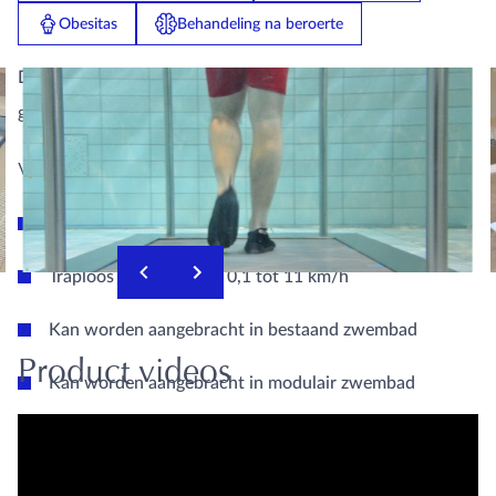
onderwaterloopband
Obesitas
Behandeling na beroerte
De onderwaterloopband van EWAC Medical biedt een
groot aantal voordelen.
Voordeel
Aangedreven met laagspanning
Traploos regelbaar van 0,1 tot 11 km/h
Kan worden aangebracht in bestaand zwembad
Product videos
Kan worden aangebracht in modulair zwembad
Gevolg
Optimale veiligheid van patiënten gegarandeerd.