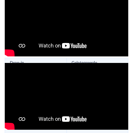
atleten.
Beide onderwaterloopbanden voldoen aan de eisen gesteld
in ISO-norm 13485.
Technische specificaties
Drop-in
Geïntegreerde
onderwaterloopband
onderwaterloopband
Afmetingen totaal
Afmetingen totaal
L 1540 x B 1040 x H 1740
L 1750 x B 1200 mm
mm (inclusief handrails)
Afmetingen trainingsgebied
Afmetingen trainingsgebied
L 1150 x B 550 mm
L 1400 x B 850 mm