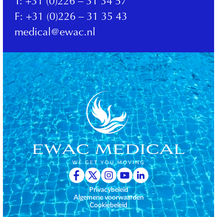
T:
+31 (0)226 – 31 34 57
F:
+31 (0)226 – 31 35 43
medical@ewac.nl
Privacybeleid
Algemene voorwaarden
Cookiebeleid