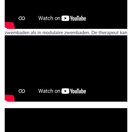
Observatieraam
Kan worden aangebracht in zowel bouwkundige
zwembaden als in modulaire zwembaden. De therapeut kan
zo optimaal toezicht houden op de verrichtingen van de
patiënt.
Twee soorten onderwaterloopbanden
EWAC Medical levert twee verschillende soorten
onderwaterloopbanden.
Een losse, verplaatsbare drop-in onderwaterloopband.
Een volledig in de zwembadvloer geïntegreerde