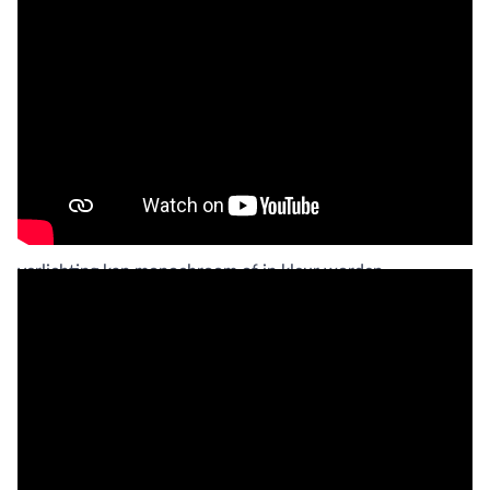
Verlichting
Verlichting is aan te bevelen om het zicht onder water door
bijvoorbeeld onderwatervensters te verbeteren. De
verlichting kan monochroom of in kleur worden
uitgevoerd.