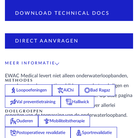
DOWNLOAD TECHNICAL DOCS
DIRECT AANVRAGEN
MEER INFORMATIE
EWAC Medical levert niet alleen onderwaterloopbanden,
METHODES
maar levert ook een actieve bijdrage aan het verkrijgen en
Loopoefeningen
AiChi
Bad Ragaz
verspreiden van kennis over hydrotherapie. Op deze pagina
Val preventietraining
Halliwick
treft u meer diepgaande informatie aan over allerlei
DOELGROEPEN
aspecten van de toepassing van de onderwaterloopband.
Ouderen
Mobiliteitstherapie
Postoperatieve revalidatie
Sportrevalidatie
De bewezen voordelen van een