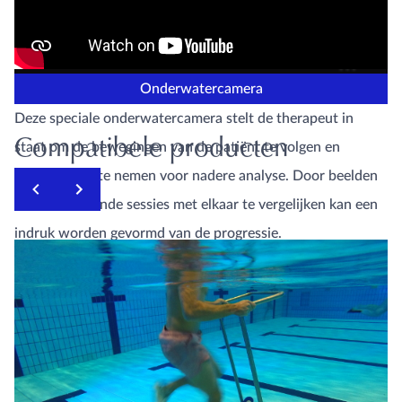
Onderwatercamera
Deze speciale onderwatercamera stelt de therapeut in
Compatibele producten
staat om de bewegingen van de patiënt te volgen en
desnoods op te nemen voor nadere analyse. Door beelden
van verschillende sessies met elkaar te vergelijken kan een
indruk worden gevormd van de progressie.