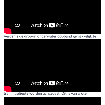
onderwaterloopband.
Een drop-in onderwaterloopband kan worden gebruikt in
ieder bestaand zwembad. Een drop-in onderwaterloopband
kan echter slechts op één vaste diepte worden gebruikt.
Verder is de drop-in onderwaterloopband gemakkelijk te
installeren.
Een volledig geïntegreerde onderwaterloopband heeft als
voordeel dat wanneer de loopband zelf niet in gebruik is,
de oppervlakte gebruikt kan worden voor andere
doeleinden. Bovendien kan, als de onderwaterloopband is
geïntegreerd in de beweegbare zwembadvloer, de
trainingsdiepte worden aangepast. Dit is van grote
toegevoegde waarde bij zowel therapie als bij training van