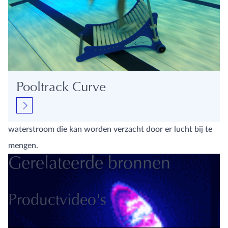
Tegenstroomeenheid of jetstream
Een jetstream kan worden gebruikt om tegen de stroom in
Pooltrack Curve
te bewegen en zo een hogere belasting te bewerkstelligen.
Uit een nozzle in de badwand komt een sterke
waterstroom die kan worden verzacht door er lucht bij te
mengen.
Gerelateerde bronnen
Productvideo's