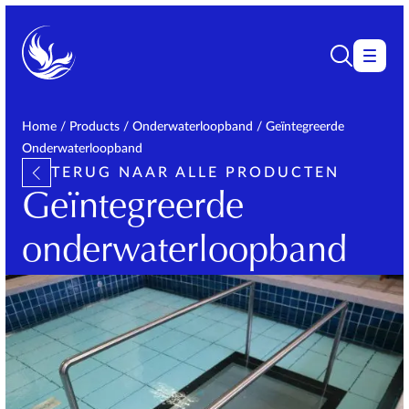
Home
/
Products
/
Onderwaterloopband
/
Geïntegreerde
Onderwaterloopband
TERUG NAAR ALLE PRODUCTEN
Geïntegreerde
onderwaterloopband