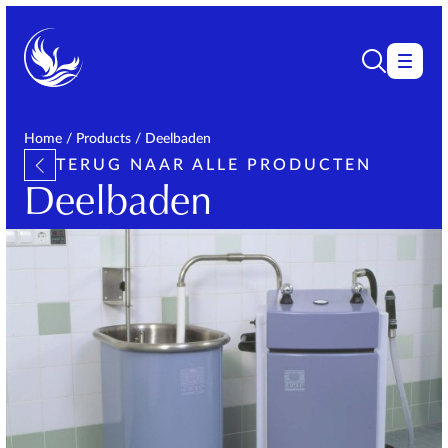
Home
/
Products
/
Deelbaden
TERUG NAAR ALLE PRODUCTEN
Deelbaden