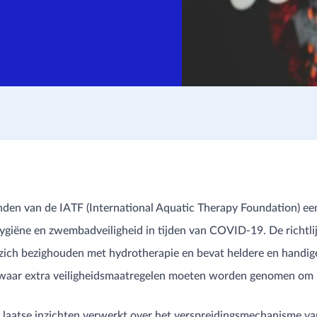
nden van de IATF (International Aquatic Therapy Foundation) e
 hygiëne en zwembadveiligheid in tijden van COVID-19. De richtl
zich bezighouden met hydrotherapie en bevat heldere en handige
n waar extra veiligheidsmaatregelen moeten worden genomen om 
de laatse inzichten verwerkt over het verspreidingsmechanisme va